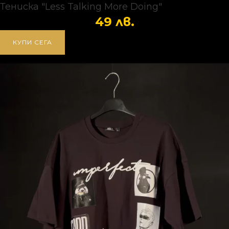
Тениска "Less Talking More Doing"
49
лв.
КУПИ СЕГА