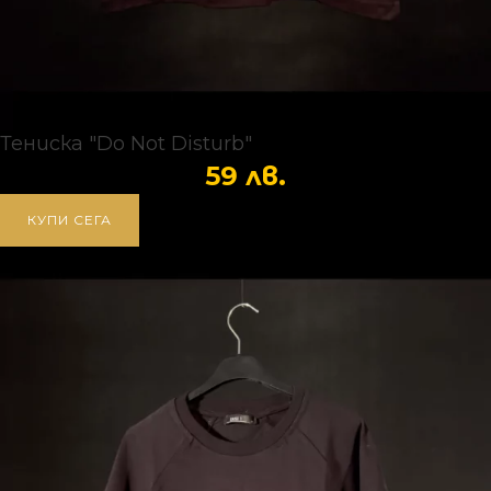
Тениска "Do Not Disturb"
59
лв.
КУПИ СЕГА
НАЧАЛО